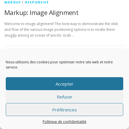
MARKUP
/
RESPONSIVE
Markup: Image Alignment
Welcome to image alignment! The best way to demonstrate the ebb
and flow of the various image positioning options is to nestle them
snuggly among an ocean of words. Grab …
Nous utilisons des cookies pour optimiser notre site web et notre
service.
Copyright © 2026 Avada Nutritionist
–
OnePress
thème par
FameThemes. Traduit par Wp Trads.
Accepter
Refuser
Préférences
Politique de confidentialité