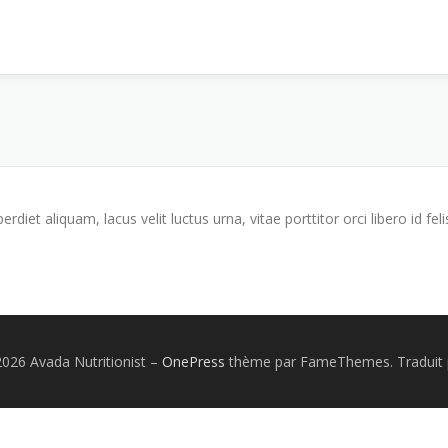
iet aliquam, lacus velit luctus urna, vitae porttitor orci libero id feli
026 Avada Nutritionist
–
OnePress
thème par FameThemes. Traduit 