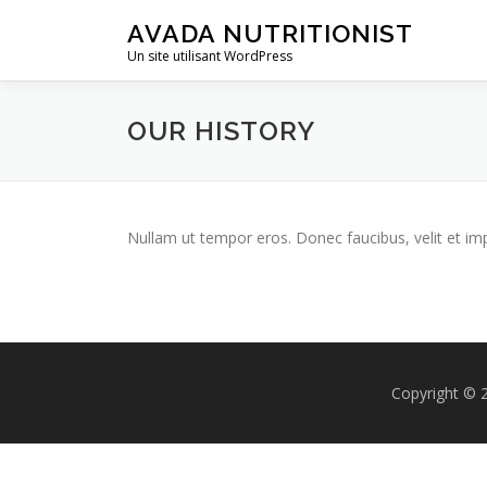
Aller
AVADA NUTRITIONIST
au
Un site utilisant WordPress
contenu
OUR HISTORY
Nullam ut tempor eros. Donec faucibus, velit et imperd
Copyright © 2