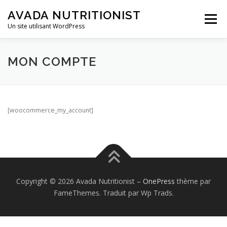
Aller
AVADA NUTRITIONIST
au
Menu
contenu
Un site utilisant WordPress
MON COMPTE
[woocommerce_my_account]
Copyright © 2026 Avada Nutritionist
–
OnePress
thème par
FameThemes. Traduit par Wp Trads.