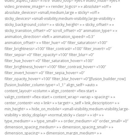
video_aspect_ratio= »16:9″ video_loop= »yes » video_mute= »yes »
video_preview_image= » » render_logics= » » absolute= »off »
absolute_devices= »small,medium,large » sticky= »off »
sticky_devices= »small-visibility,medium-visibility,large-visibility »
sticky_background_color= » » sticky_height= » » sticky_offset= » »
sticky_transition_offset= »0″ scroll_offset= »0″ animation_type= » »
animation_direction= »left » animation_speed= »0.3″
animation_offset= » » filter_hue= »0″ filter_saturation= »100″
filter_brightness= »100″ filter_contrast= »100″ filter_invert= »0″
filter_sepia= »0″ filter_opacity= »100″ filter_blur= »0″
filter_hue_hover= »0″ filter_saturation_hover= »100″
filter_brightness_hover= »100″ filter_contrast_hover= »100″
filter_invert_hover= »0″ filter_sepia_hover= »0″
filter_opacity_hover= »100″ filter_blur_hover= »0″][fusion_builder_row]
[fusion_builder_column type= »1_1″ align_self= »auto »
content_layout= »column » align_content= »flex-start »
valign_content= »flex-start » content_wrap= »wrap » spacing= » »
center_content= »no » link= » » target= »_self » link_description= » »
min_height= » » hide_on_mobile= »small-visibility,medium-visibility,large-
visibility » sticky_display= »normal,sticky » class= » » id= » »
type_medium= » » type_small= » » order_medium= »0″ order_small= »0″
dimension_spacing_medium= » » dimension_spacing_small= » »
dimension_spacing= » » dimension_margin_medium= » »