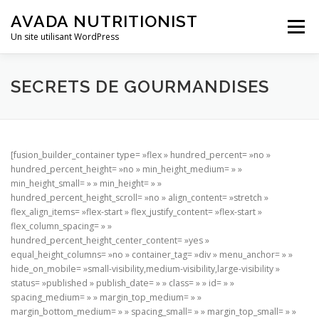
Aller
AVADA NUTRITIONIST
au
Menu
contenu
Un site utilisant WordPress
SECRETS DE GOURMANDISES
[fusion_builder_container type= »flex » hundred_percent= »no »
hundred_percent_height= »no » min_height_medium= » »
min_height_small= » » min_height= » »
hundred_percent_height_scroll= »no » align_content= »stretch »
flex_align_items= »flex-start » flex_justify_content= »flex-start »
flex_column_spacing= » »
hundred_percent_height_center_content= »yes »
equal_height_columns= »no » container_tag= »div » menu_anchor= » »
hide_on_mobile= »small-visibility,medium-visibility,large-visibility »
status= »published » publish_date= » » class= » » id= » »
spacing_medium= » » margin_top_medium= » »
margin_bottom_medium= » » spacing_small= » » margin_top_small= » »