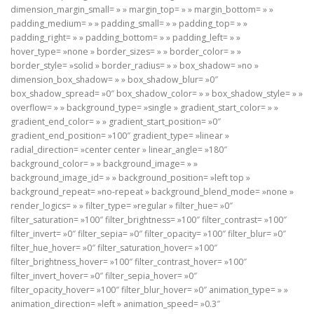
dimension_margin_small= » » margin_top= » » margin_bottom= » »
padding_medium= » » padding_small= » » padding_top= » »
padding_right= » » padding_bottom= » » padding_left= » »
hover_type= »none » border_sizes= » » border_color= » »
border_style= »solid » border_radius= » » box_shadow= »no »
dimension_box_shadow= » » box_shadow_blur= »0″
box_shadow_spread= »0″ box_shadow_color= » » box_shadow_style= » »
overflow= » » background_type= »single » gradient_start_color= » »
gradient_end_color= » » gradient_start_position= »0″
gradient_end_position= »100″ gradient_type= »linear »
radial_direction= »center center » linear_angle= »180″
background_color= » » background_image= » »
background_image_id= » » background_position= »left top »
background_repeat= »no-repeat » background_blend_mode= »none »
render_logics= » » filter_type= »regular » filter_hue= »0″
filter_saturation= »100″ filter_brightness= »100″ filter_contrast= »100″
filter_invert= »0″ filter_sepia= »0″ filter_opacity= »100″ filter_blur= »0″
filter_hue_hover= »0″ filter_saturation_hover= »100″
filter_brightness_hover= »100″ filter_contrast_hover= »100″
filter_invert_hover= »0″ filter_sepia_hover= »0″
filter_opacity_hover= »100″ filter_blur_hover= »0″ animation_type= » »
animation_direction= »left » animation_speed= »0.3″