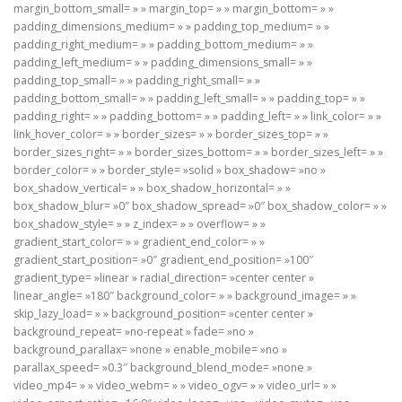
margin_bottom_small= » » margin_top= » » margin_bottom= » »
padding_dimensions_medium= » » padding_top_medium= » »
padding_right_medium= » » padding_bottom_medium= » »
padding_left_medium= » » padding_dimensions_small= » »
padding_top_small= » » padding_right_small= » »
padding_bottom_small= » » padding_left_small= » » padding_top= » »
padding_right= » » padding_bottom= » » padding_left= » » link_color= » »
link_hover_color= » » border_sizes= » » border_sizes_top= » »
border_sizes_right= » » border_sizes_bottom= » » border_sizes_left= » »
border_color= » » border_style= »solid » box_shadow= »no »
box_shadow_vertical= » » box_shadow_horizontal= » »
box_shadow_blur= »0″ box_shadow_spread= »0″ box_shadow_color= » »
box_shadow_style= » » z_index= » » overflow= » »
gradient_start_color= » » gradient_end_color= » »
gradient_start_position= »0″ gradient_end_position= »100″
gradient_type= »linear » radial_direction= »center center »
linear_angle= »180″ background_color= » » background_image= » »
skip_lazy_load= » » background_position= »center center »
background_repeat= »no-repeat » fade= »no »
background_parallax= »none » enable_mobile= »no »
parallax_speed= »0.3″ background_blend_mode= »none »
video_mp4= » » video_webm= » » video_ogv= » » video_url= » »