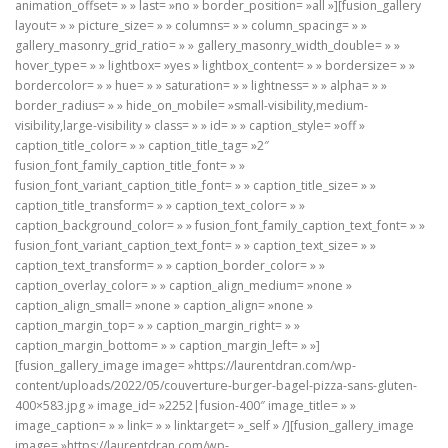
animation_offset= » » last= »no » border_position= »all »][fusion_gallery
layout= » » picture_size= » » columns= » » column_spacing= » »
gallery_masonry_grid_ratio= » » gallery_masonry_width_double= » »
hover_type= » » lightbox= »yes » lightbox_content= » » bordersize= » »
bordercolor= » » hue= » » saturation= » » lightness= » » alpha= » »
border_radius= » » hide_on_mobile= »small-visibility,medium-
visibility,large-visibility » class= » » id= » » caption_style= »off »
caption_title_color= » » caption_title_tag= »2″
fusion_font_family_caption_title_font= » »
fusion_font_variant_caption_title_font= » » caption_title_size= » »
caption_title_transform= » » caption_text_color= » »
caption_background_color= » » fusion_font_family_caption_text_font= » »
fusion_font_variant_caption_text_font= » » caption_text_size= » »
caption_text_transform= » » caption_border_color= » »
caption_overlay_color= » » caption_align_medium= »none »
caption_align_small= »none » caption_align= »none »
caption_margin_top= » » caption_margin_right= » »
caption_margin_bottom= » » caption_margin_left= » »]
[fusion_gallery_image image= »https://laurentdran.com/wp-
content/uploads/2022/05/couverture-burger-bagel-pizza-sans-gluten-
400×583.jpg » image_id= »2252|fusion-400″ image_title= » »
image_caption= » » link= » » linktarget= »_self » /][fusion_gallery_image
image= »https://laurentdran.com/wp-